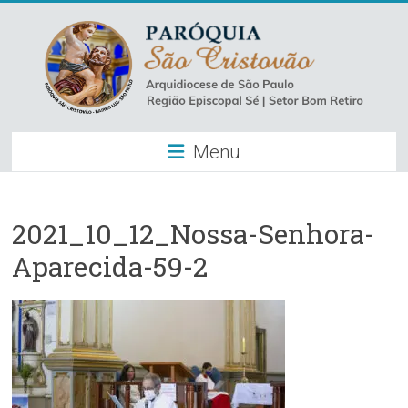
Skip
to
content
Paróquia
Menu
São
Cristovão
–
2021_10_12_Nossa-Senhora-
Aparecida-59-2
Luz
Arquidiocese
de
São
Paulo
–