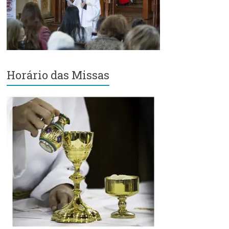
Região
Episcopal
Sé
–
Setor
Bom
Horário das Missas
Retiro