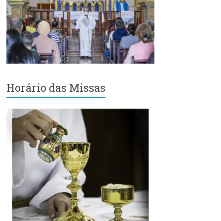
Região
Episcopal
Sé
–
Setor
Bom
Retiro
Horário das Missas