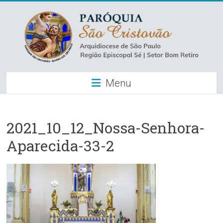
Skip
to
content
Paróquia
Menu
São
Cristovão
–
2021_10_12_Nossa-Senhora-
Aparecida-33-2
Luz
Arquidiocese
de
São
Paulo
–