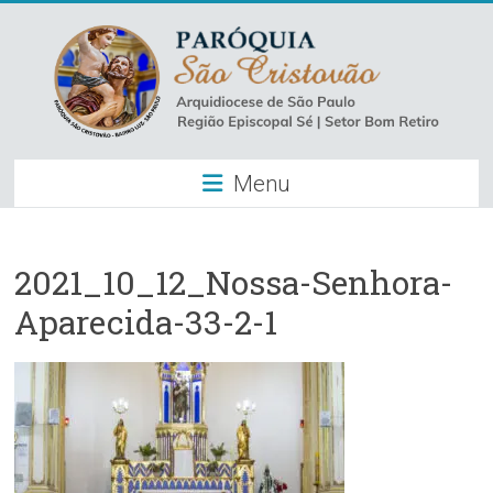
Skip
to
content
Paróquia
Menu
São
Cristovão
–
2021_10_12_Nossa-Senhora-
Aparecida-33-2-1
Luz
Arquidiocese
de
São
Paulo
–