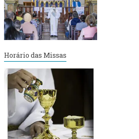
Região
Episcopal
Sé
–
Setor
Bom
Retiro
Horário das Missas