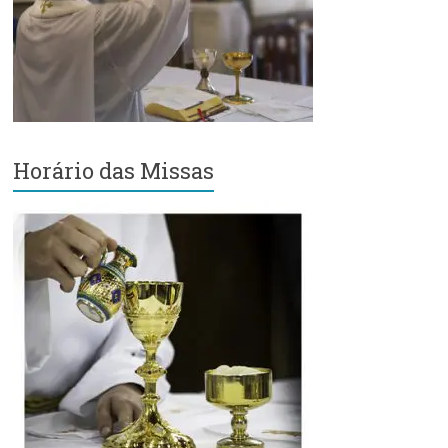
Região
Episcopal
Sé
–
Setor
Bom
Retiro
Horário das Missas