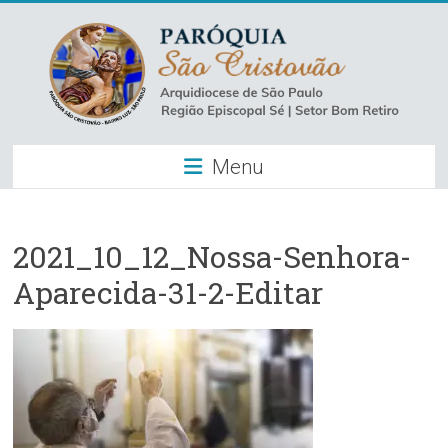
Skip
to
content
Paróquia
Menu
São
Cristovão
–
2021_10_12_Nossa-Senhora-
Aparecida-31-2-Editar
Luz
Arquidiocese
de
São
Paulo
–