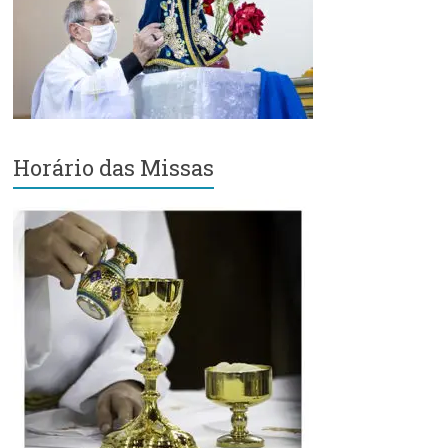
Região
Episcopal
Sé
–
Setor
Bom
Retiro
Horário das Missas