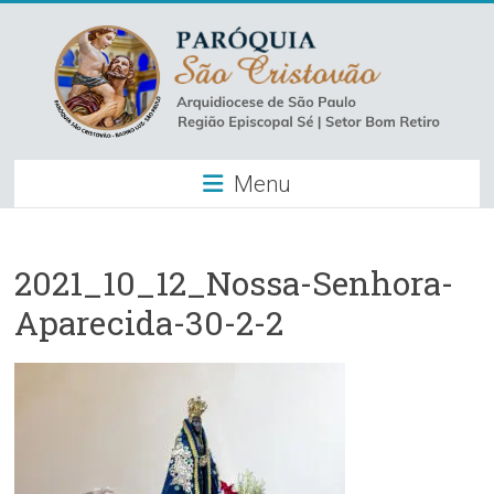
Skip
to
content
Paróquia
Menu
São
Cristovão
–
2021_10_12_Nossa-Senhora-
Aparecida-30-2-2
Luz
Arquidiocese
de
São
Paulo
–