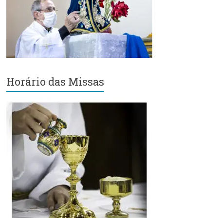
Região
Episcopal
Sé
–
Setor
Bom
Retiro
Horário das Missas