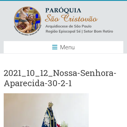
Skip
to
content
Paróquia
Menu
São
Cristovão
–
2021_10_12_Nossa-Senhora-
Aparecida-30-2-1
Luz
Arquidiocese
de
São
Paulo
–