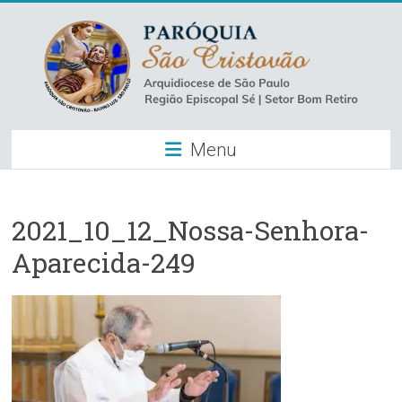
Skip
to
content
Paróquia
Menu
São
Cristovão
–
2021_10_12_Nossa-Senhora-
Aparecida-249
Luz
Arquidiocese
de
São
Paulo
–