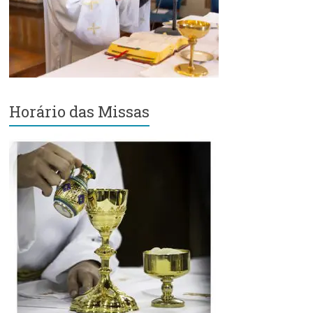
Região
Episcopal
Sé
–
Setor
Bom
Retiro
Horário das Missas