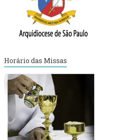
Região
Episcopal
Sé
–
Setor
Bom
Retiro
Horário das Missas