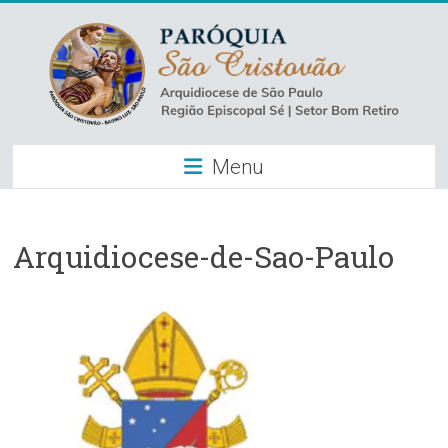
Skip
to
content
Paróquia
Menu
São
Cristovão
–
Arquidiocese-de-Sao-Paulo
Luz
Arquidiocese
de
São
Paulo
–