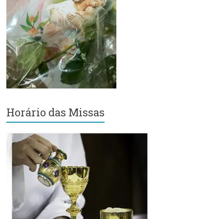
Região
Episcopal
Sé
–
Setor
Bom
Retiro
Horário das Missas