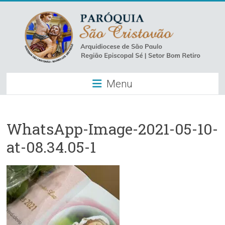
Skip
to
content
Paróquia
Menu
São
Cristovão
–
WhatsApp-Image-2021-05-10-
at-08.34.05-1
Luz
Arquidiocese
de
São
Paulo
–