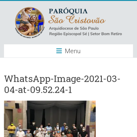
Skip
to
content
Paróquia
Menu
São
Cristovão
–
WhatsApp-Image-2021-03-
04-at-09.52.24-1
Luz
Arquidiocese
de
São
Paulo
–