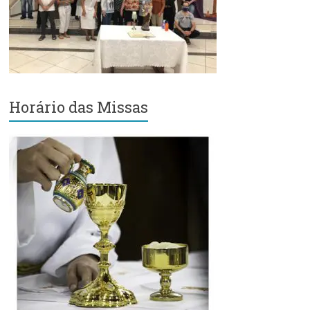
Região
Episcopal
Sé
–
Setor
Bom
Horário das Missas
Retiro