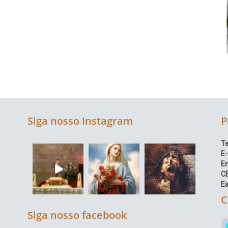
Siga nosso Instagram
P
Te
E-
E
C
Es
C
Siga nosso facebook