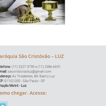
aróquia São Cristóvão – LUZ
lefone:
(11) 3227-3790 e (11) 2386-6691
mail:
saocristovaoluz@gmail.com
ndereço:
Av Tiradentes, 84- Bairro Luz
EP:
01102-000 - São Paulo - SP
tação Metrô - Luz
omo chegar. Acesse: