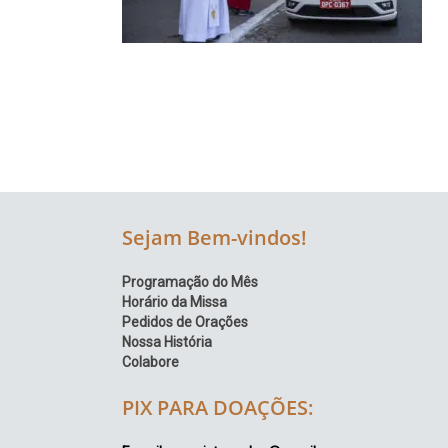
Região
Episcopal
Sé
–
Setor
Bom
Retiro
Sejam Bem-vindos!
Programação do Mês
Horário da Missa
Pedidos de Orações
Nossa História
Colabore
PIX PARA DOAÇÕES: