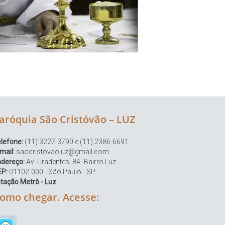
aróquia São Cristóvão – LUZ
lefone:
(11) 3227-3790 e (11) 2386-6691
mail:
saocristovaoluz@gmail.com
ndereço:
Av Tiradentes, 84- Bairro Luz
EP:
01102-000 - São Paulo - SP
tação Metrô - Luz
omo chegar. Acesse: