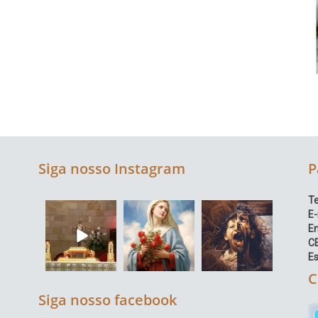
Siga nosso Instagram
P
Te
E-
E
C
Es
C
Siga nosso facebook