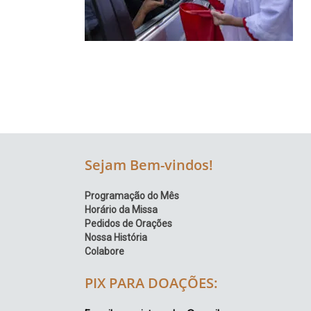
Região
Episcopal
Sé
–
Setor
Bom
Retiro
Sejam Bem-vindos!
Programação do Mês
Horário da Missa
Pedidos de Orações
Nossa História
Colabore
PIX PARA DOAÇÕES: