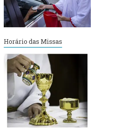
Região
Episcopal
Sé
–
Setor
Bom
Horário das Missas
Retiro