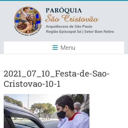
Skip
to
content
Paróquia
Menu
São
Cristovão
–
2021_07_10_Festa-de-Sao-
Cristovao-10-1
Luz
Arquidiocese
de
São
Paulo
–