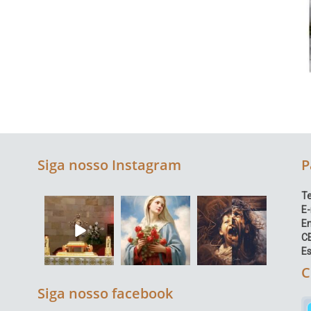
Siga nosso Instagram
P
Te
E-
E
C
Es
C
Siga nosso facebook