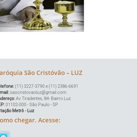
aróquia São Cristóvão – LUZ
lefone:
(11) 3227-3790 e (11) 2386-6691
mail:
saocristovaoluz@gmail.com
ndereço:
Av Tiradentes, 84- Bairro Luz
EP:
01102-000 - São Paulo - SP
tação Metrô - Luz
omo chegar. Acesse: