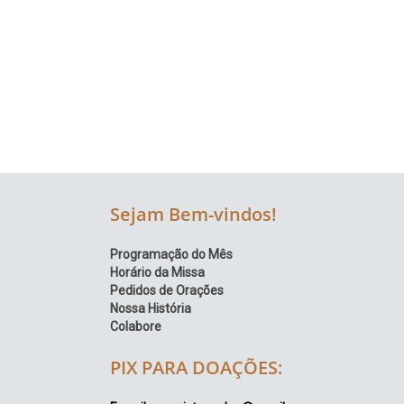
Região
Episcopal
Sé
–
Setor
Bom
Retiro
Sejam Bem-vindos!
Programação do Mês
Horário da Missa
Pedidos de Orações
Nossa História
Colabore
PIX PARA DOAÇÕES: