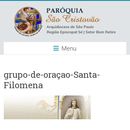
Skip
to
content
Paróquia
Menu
São
Cristovão
–
grupo-de-oraçao-Santa-
Filomena
Luz
Arquidiocese
de
São
Paulo
–