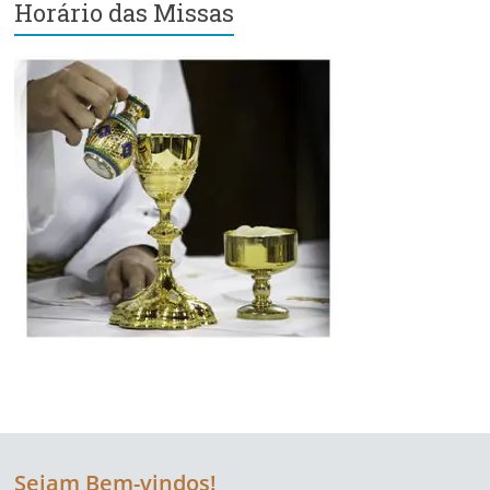
Horário das Missas
Região
Episcopal
Sé
–
Setor
Bom
Retiro
Sejam Bem-vindos!