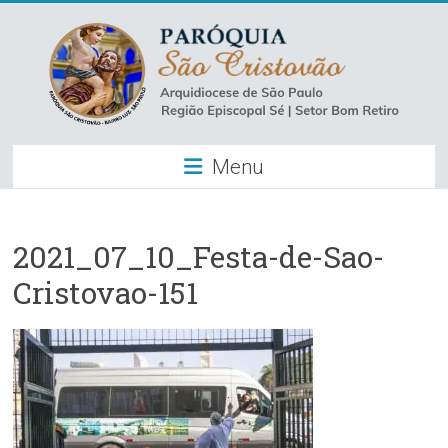
Skip
to
content
Paróquia
Menu
São
Cristovão
–
2021_07_10_Festa-de-Sao-
Cristovao-151
Luz
Arquidiocese
de
São
Paulo
–