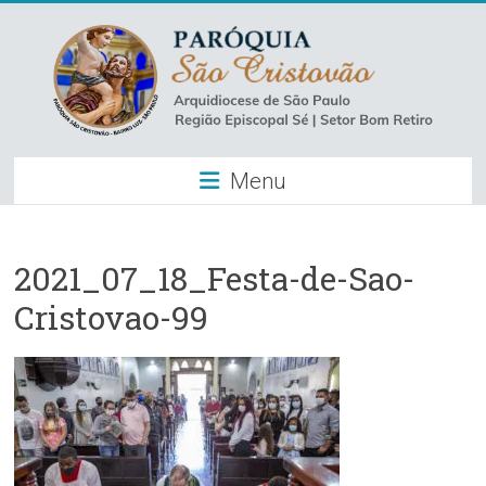
Skip
to
content
Paróquia
Menu
São
Cristovão
–
2021_07_18_Festa-de-Sao-
Cristovao-99
Luz
Arquidiocese
de
São
Paulo
–