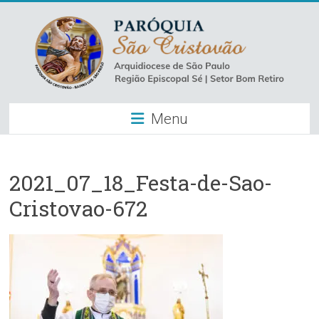
Skip
to
content
Paróquia
Menu
São
Cristovão
–
2021_07_18_Festa-de-Sao-
Cristovao-672
Luz
Arquidiocese
de
São
Paulo
–