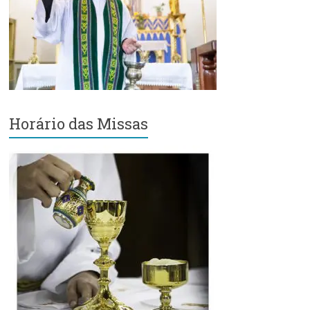
Região
Episcopal
Sé
–
Setor
Bom
Retiro
Horário das Missas