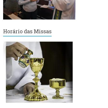
Região
Episcopal
Sé
–
Setor
Horário das Missas
Bom
Retiro