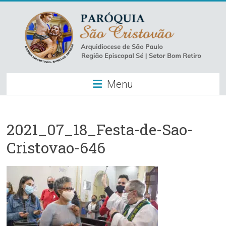
Skip
to
content
Paróquia
Menu
São
Cristovão
–
2021_07_18_Festa-de-Sao-
Cristovao-646
Luz
Arquidiocese
de
São
Paulo
–