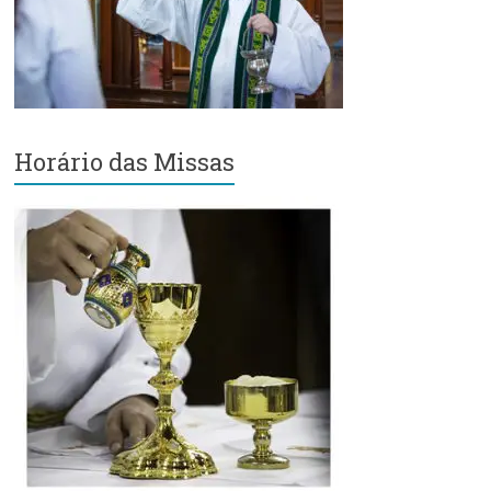
Região
Episcopal
Sé
–
Setor
Bom
Horário das Missas
Retiro