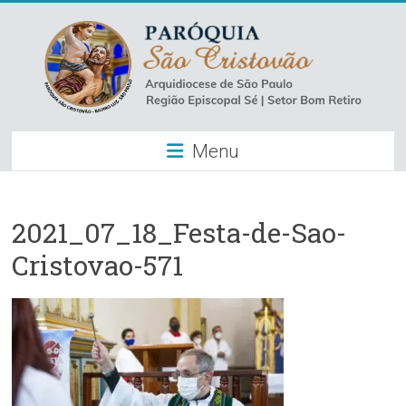
Skip
to
content
Paróquia
Menu
São
Cristovão
–
2021_07_18_Festa-de-Sao-
Cristovao-571
Luz
Arquidiocese
de
São
Paulo
–