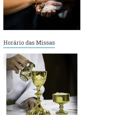
Região
Episcopal
Sé
–
Setor
Bom
Retiro
Horário das Missas