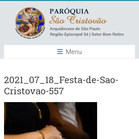
Skip
to
content
Paróquia
Menu
São
Cristovão
–
2021_07_18_Festa-de-Sao-
Cristovao-557
Luz
Arquidiocese
de
São
Paulo
–