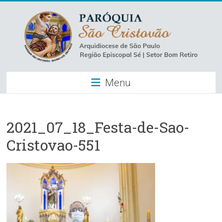
Skip
to
content
Paróquia
Menu
São
Cristovão
–
2021_07_18_Festa-de-Sao-
Cristovao-551
Luz
Arquidiocese
de
São
Paulo
–