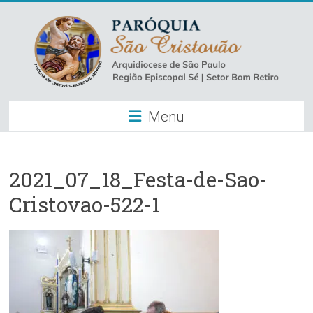
Skip
to
content
Paróquia
Menu
São
Cristovão
–
2021_07_18_Festa-de-Sao-
Cristovao-522-1
Luz
Arquidiocese
de
São
Paulo
–