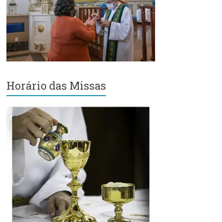
Região
Episcopal
Sé
–
Setor
Bom
Retiro
Horário das Missas