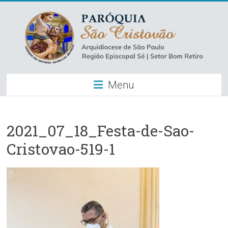
Skip
to
content
Paróquia
Menu
São
Cristovão
–
2021_07_18_Festa-de-Sao-
Cristovao-519-1
Luz
Arquidiocese
de
São
Paulo
–