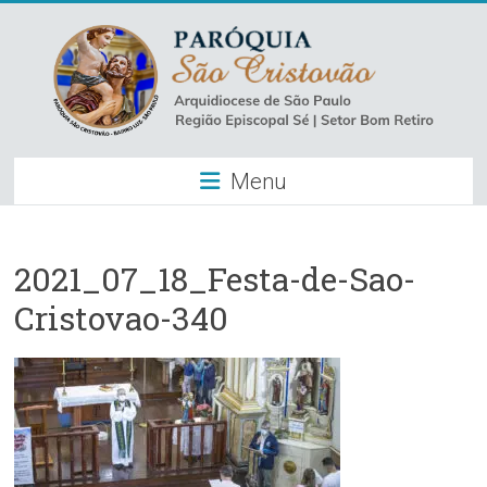
Skip
to
content
Paróquia
Menu
São
Cristovão
–
2021_07_18_Festa-de-Sao-
Cristovao-340
Luz
Arquidiocese
de
São
Paulo
–