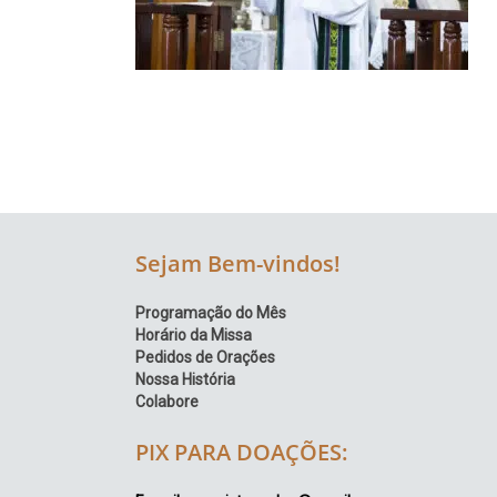
Região
Episcopal
Sé
–
Setor
Bom
Retiro
Sejam Bem-vindos!
Programação do Mês
Horário da Missa
Pedidos de Orações
Nossa História
Colabore
PIX PARA DOAÇÕES: