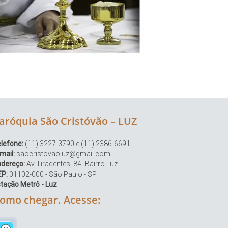
aróquia São Cristóvão – LUZ
lefone:
(11) 3227-3790 e (11) 2386-6691
mail:
saocristovaoluz@gmail.com
ndereço:
Av Tiradentes, 84- Bairro Luz
EP:
01102-000 - São Paulo - SP
tação Metrô - Luz
omo chegar. Acesse: