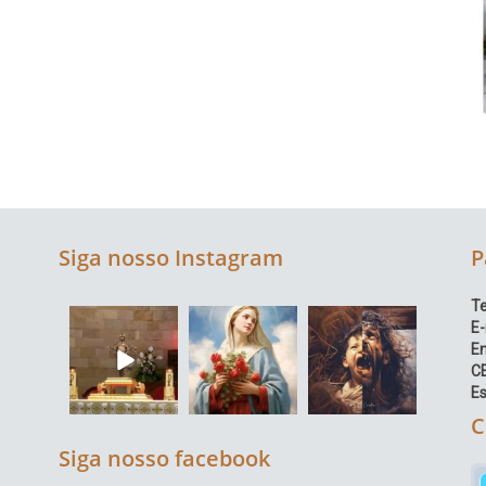
Siga nosso Instagram
P
Te
E-
E
C
Es
C
Siga nosso facebook