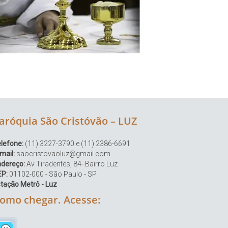
aróquia São Cristóvão – LUZ
lefone:
(11) 3227-3790 e (11) 2386-6691
mail:
saocristovaoluz@gmail.com
ndereço:
Av Tiradentes, 84- Bairro Luz
EP:
01102-000 - São Paulo - SP
tação Metrô - Luz
omo chegar. Acesse: