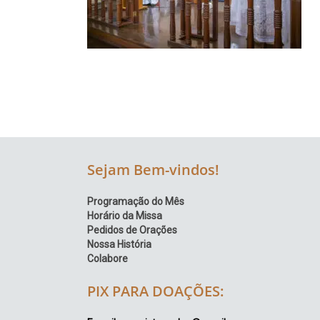
Região
Episcopal
Sé
–
Setor
Bom
Retiro
Sejam Bem-vindos!
Programação do Mês
Horário da Missa
Pedidos de Orações
Nossa História
Colabore
PIX PARA DOAÇÕES: