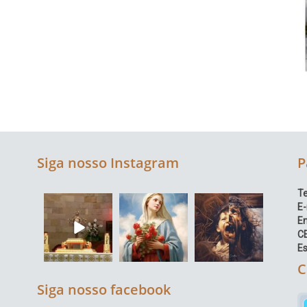
Siga nosso Instagram
P
Te
E-
E
C
Es
C
Siga nosso facebook