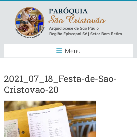
Skip
to
content
Paróquia
Menu
São
Cristovão
–
2021_07_18_Festa-de-Sao-
Cristovao-20
Luz
Arquidiocese
de
São
Paulo
–