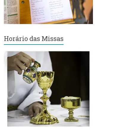
Região
Episcopal
Sé
–
Setor
Horário das Missas
Bom
Retiro