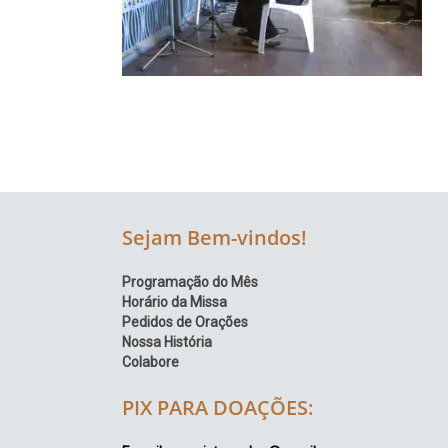
Região
Episcopal
Sé
–
Setor
Bom
Retiro
Sejam Bem-vindos!
Programação do Mês
Horário da Missa
Pedidos de Orações
Nossa História
Colabore
PIX PARA DOAÇÕES: