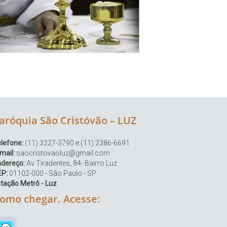
aróquia São Cristóvão – LUZ
lefone:
(11) 3227-3790 e (11) 2386-6691
mail:
saocristovaoluz@gmail.com
ndereço:
Av Tiradentes, 84- Bairro Luz
EP:
01102-000 - São Paulo - SP
tação Metrô - Luz
omo chegar. Acesse: