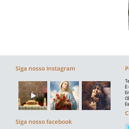
Siga nosso Instagram
P
Te
E-
E
C
Es
C
Siga nosso facebook