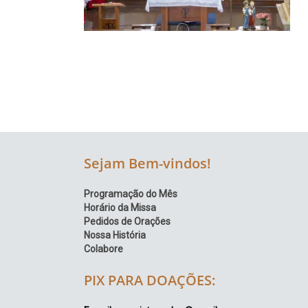
Região
Episcopal
Sé
–
Setor
Bom
Retiro
Sejam Bem-vindos!
Programação do Mês
Horário da Missa
Pedidos de Orações
Nossa História
Colabore
PIX PARA DOAÇÕES: