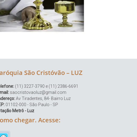
aróquia São Cristóvão – LUZ
lefone:
(11) 3227-3790 e (11) 2386-6691
mail:
saocristovaoluz@gmail.com
ndereço:
Av Tiradentes, 84- Bairro Luz
EP:
01102-000 - São Paulo - SP
tação Metrô - Luz
omo chegar. Acesse: