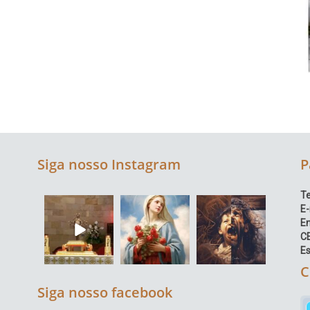
Siga nosso Instagram
P
Te
E-
E
C
Es
C
Siga nosso facebook