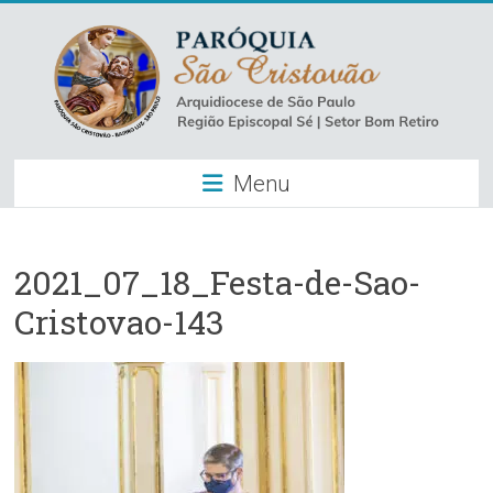
Skip
to
content
Paróquia
Menu
São
Cristovão
–
2021_07_18_Festa-de-Sao-
Cristovao-143
Luz
Arquidiocese
de
São
Paulo
–