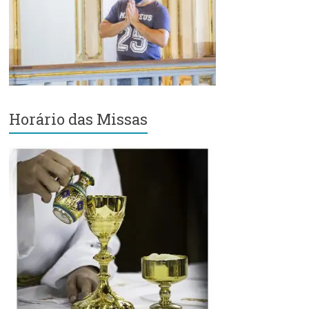
Região
Episcopal
Sé
–
Setor
Bom
Retiro
Horário das Missas