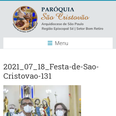
Skip
to
content
Paróquia
Menu
São
Cristovão
–
2021_07_18_Festa-de-Sao-
Cristovao-131
Luz
Arquidiocese
de
São
Paulo
–