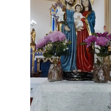
Região
Episcopal
Sé
–
Setor
Bom
Retiro