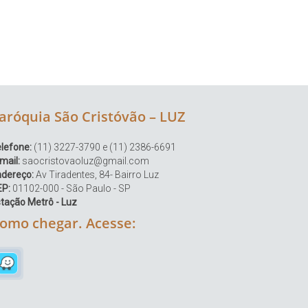
aróquia São Cristóvão – LUZ
lefone:
(11) 3227-3790 e (11) 2386-6691
mail:
saocristovaoluz@gmail.com
ndereço:
Av Tiradentes, 84- Bairro Luz
EP:
01102-000 - São Paulo - SP
tação Metrô - Luz
omo chegar. Acesse: