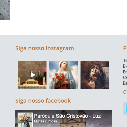
Siga nosso Instagram
P
Te
E-
E
C
Es
C
Siga nosso facebook