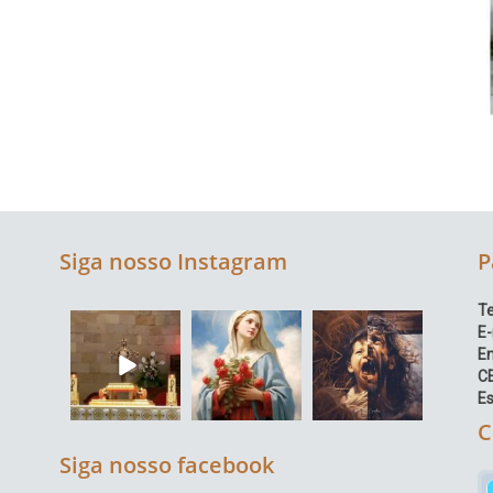
Siga nosso Instagram
P
Te
E-
E
C
Es
C
Siga nosso facebook