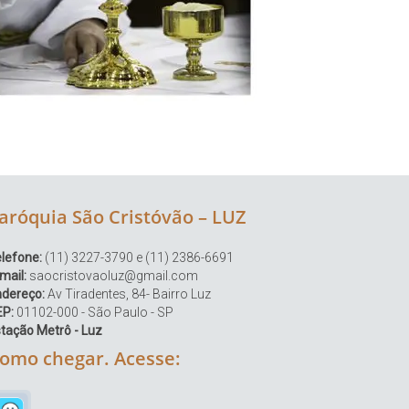
aróquia São Cristóvão – LUZ
lefone:
(11) 3227-3790 e (11) 2386-6691
mail:
saocristovaoluz@gmail.com
ndereço:
Av Tiradentes, 84- Bairro Luz
EP:
01102-000 - São Paulo - SP
tação Metrô - Luz
omo chegar. Acesse: