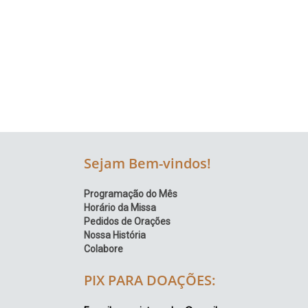
Região
Episcopal
Sé
–
Setor
Bom
Retiro
Sejam Bem-vindos!
Programação do Mês
Horário da Missa
Pedidos de Orações
Nossa História
Colabore
PIX PARA DOAÇÕES: