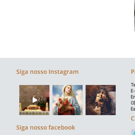
Siga nosso Instagram
P
Te
E-
E
C
Es
C
Siga nosso facebook