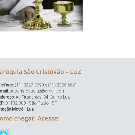
aróquia São Cristóvão – LUZ
lefone:
(11) 3227-3790 e (11) 2386-6691
mail:
saocristovaoluz@gmail.com
ndereço:
Av Tiradentes, 84- Bairro Luz
EP:
01102-000 - São Paulo - SP
tação Metrô - Luz
omo chegar. Acesse: