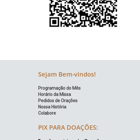
Região
Episcopal
Sé
–
Setor
Bom
Retiro
Sejam Bem-vindos!
Programação do Mês
Horário da Missa
Pedidos de Orações
Nossa História
Colabore
PIX PARA DOAÇÕES: