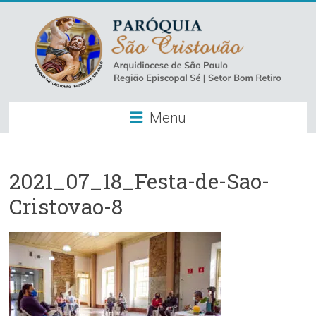
Skip
to
content
Paróquia
Menu
São
Cristovão
–
2021_07_18_Festa-de-Sao-
Cristovao-8
Luz
Arquidiocese
de
São
Paulo
–