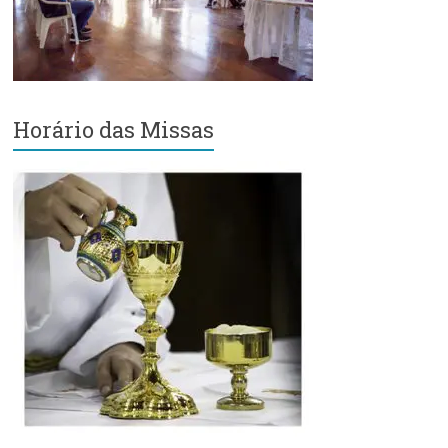
Região
Episcopal
Sé
–
Setor
Horário das Missas
Bom
Retiro