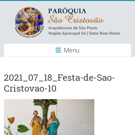
Skip
to
content
Paróquia
Menu
São
Cristovão
–
2021_07_18_Festa-de-Sao-
Cristovao-10
Luz
Arquidiocese
de
São
Paulo
–