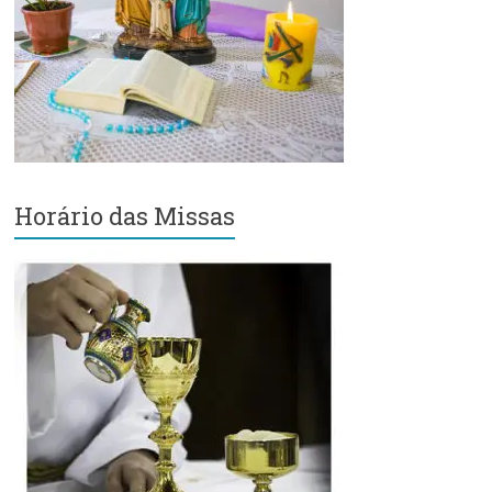
Região
Episcopal
Sé
–
Setor
Bom
Retiro
Horário das Missas