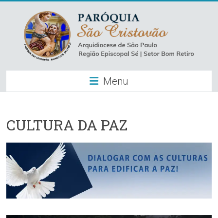
Skip
to
content
Paróquia
Menu
São
Cristovão
–
CULTURA DA PAZ
Luz
Arquidiocese
de
São
Paulo
–