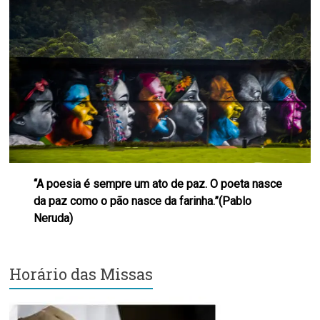
Região
Episcopal
Sé
–
Setor
Bom
Retiro
“A poesia é sempre um ato de paz. O poeta nasce
da paz como o pão nasce da farinha.”(Pablo
Neruda)
Horário das Missas