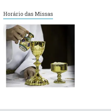
Região
Episcopal
Horário das Missas
Sé
–
Setor
Bom
Retiro