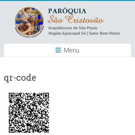
Skip
to
content
Paróquia
Menu
São
Cristovão
–
qr-code
Luz
Arquidiocese
de
São
Paulo
–