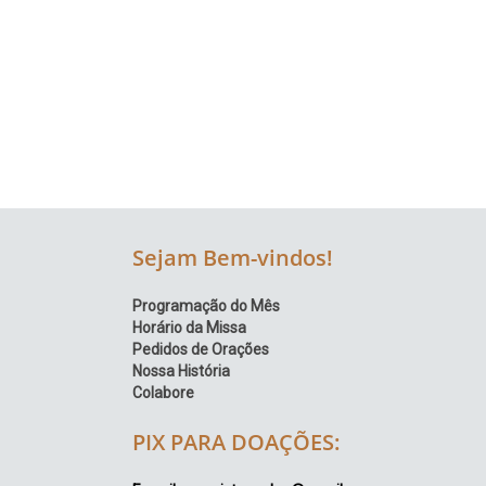
Região
Episcopal
Sé
–
Setor
Bom
Retiro
Sejam Bem-vindos!
Programação do Mês
Horário da Missa
Pedidos de Orações
Nossa História
Colabore
PIX PARA DOAÇÕES: