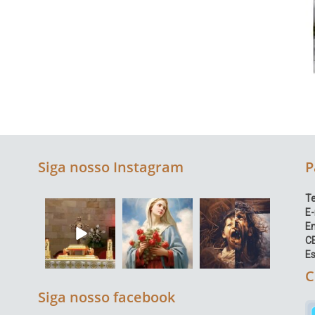
Siga nosso Instagram
P
Te
E-
E
C
Es
C
Siga nosso facebook