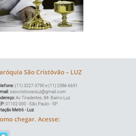
aróquia São Cristóvão – LUZ
lefone:
(11) 3227-3790 e (11) 2386-6691
mail:
saocristovaoluz@gmail.com
ndereço:
Av Tiradentes, 84- Bairro Luz
EP:
01102-000 - São Paulo - SP
tação Metrô - Luz
omo chegar. Acesse: