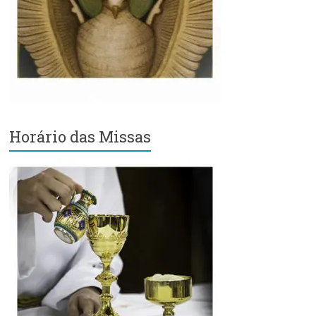
Região
Episcopal
Sé
–
Setor
Bom
Retiro
Horário das Missas