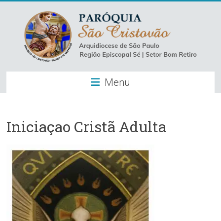
Skip
to
content
Paróquia
Menu
São
Cristovão
–
Iniciaçao Cristã Adulta
Luz
Arquidiocese
de
São
Paulo
–