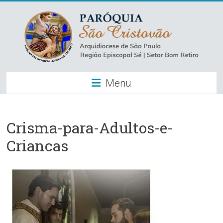
Skip
to
content
Paróquia
Menu
São
Cristovão
–
Crisma-para-Adultos-e-
Criancas
Luz
Arquidiocese
de
São
Paulo
–