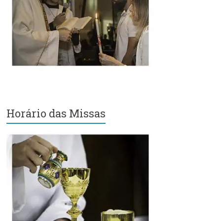
Região
Episcopal
Sé
–
Setor
Bom
Retiro
Horário das Missas