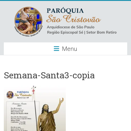
Skip
to
content
Paróquia
Menu
São
Cristovão
–
Semana-Santa3-copia
Luz
Arquidiocese
de
São
Paulo
–