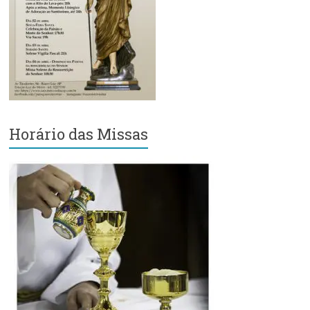
Região
Episcopal
Sé
–
Setor
Bom
Retiro
Horário das Missas