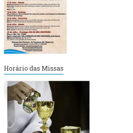
Região
Episcopal
Sé
–
Setor
Bom
Retiro
Horário das Missas