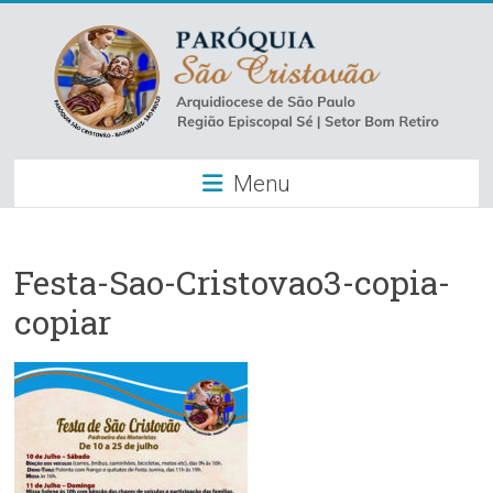
Skip
to
content
Paróquia
Menu
São
Cristovão
–
Festa-Sao-Cristovao3-copia-
copiar
Luz
Arquidiocese
de
São
Paulo
–