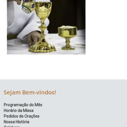
Região
Episcopal
Sé
–
Setor
Bom
Retiro
Sejam Bem-vindos!
Programação do Mês
Horário da Missa
Pedidos de Orações
Nossa História