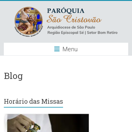
Skip
to
content
Paróquia
Menu
São
Cristovão
–
Blog
Luz
Arquidiocese
Horário das Missas
de
São
Paulo
–