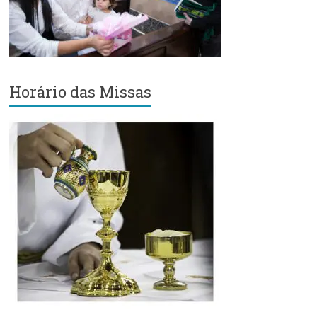
Região
Episcopal
Sé
–
Setor
Horário das Missas
Bom
Retiro