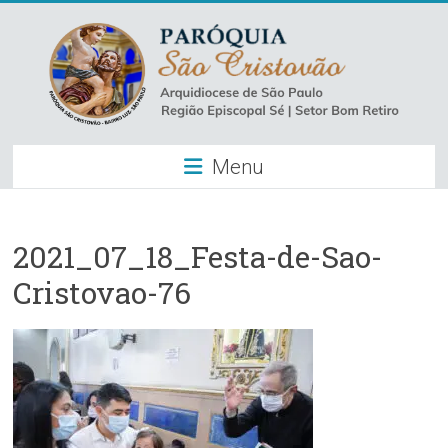
Skip
to
content
Paróquia
Menu
São
Cristovão
–
2021_07_18_Festa-de-Sao-
Cristovao-76
Luz
Arquidiocese
de
São
Paulo
–