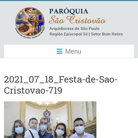
Skip
to
content
Paróquia
Menu
São
Cristovão
–
2021_07_18_Festa-de-Sao-
Cristovao-719
Luz
Arquidiocese
de
São
Paulo
–