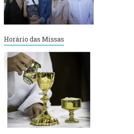
Região
Episcopal
Sé
–
Setor
Horário das Missas
Bom
Retiro