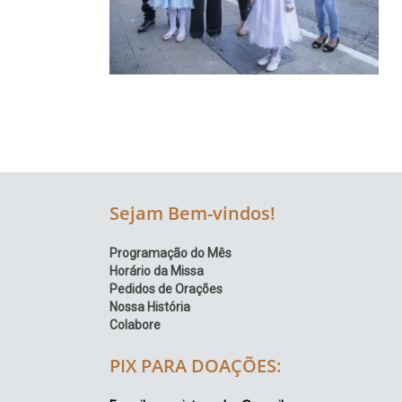
Região
Episcopal
Sé
–
Setor
Bom
Retiro
Sejam Bem-vindos!
Programação do Mês
Horário da Missa
Pedidos de Orações
Nossa História
Colabore
PIX PARA DOAÇÕES: