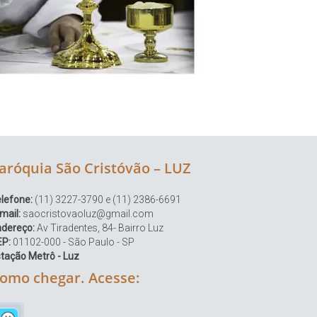
aróquia São Cristóvão – LUZ
lefone:
(11) 3227-3790 e (11) 2386-6691
mail:
saocristovaoluz@gmail.com
ndereço:
Av Tiradentes, 84- Bairro Luz
EP:
01102-000 - São Paulo - SP
tação Metrô - Luz
omo chegar. Acesse: