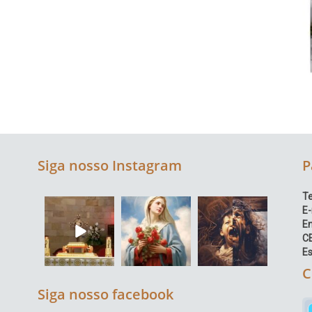
Siga nosso Instagram
P
Te
E-
E
C
Es
C
Siga nosso facebook