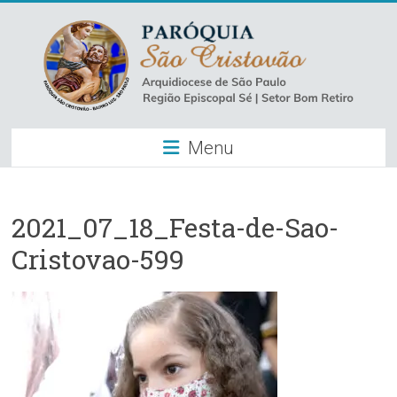
Skip
to
content
Paróquia
Menu
São
Cristovão
–
2021_07_18_Festa-de-Sao-
Cristovao-599
Luz
Arquidiocese
de
São
Paulo
–