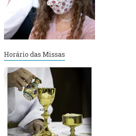
Região
Episcopal
Sé
–
Setor
Bom
Retiro
Horário das Missas