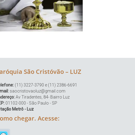
aróquia São Cristóvão – LUZ
lefone:
(11) 3227-3790 e (11) 2386-6691
mail:
saocristovaoluz@gmail.com
ndereço:
Av Tiradentes, 84- Bairro Luz
EP:
01102-000 - São Paulo - SP
tação Metrô - Luz
omo chegar. Acesse: