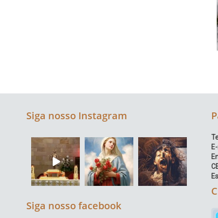
Siga nosso Instagram
P
Te
E-
E
C
Es
C
Siga nosso facebook