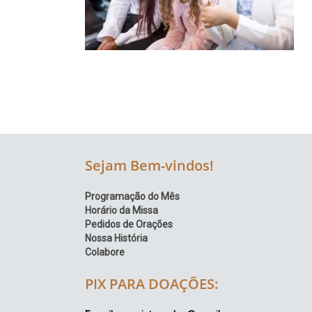
Região
Episcopal
Sé
–
Setor
Bom
Retiro
Sejam Bem-vindos!
Programação do Mês
Horário da Missa
Pedidos de Orações
Nossa História
Colabore
PIX PARA DOAÇÕES: